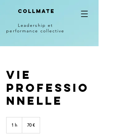
COLLMATE
Leadership et
performance collective
Vie
professio
nnelle
70
euros
1 h
1
70 €