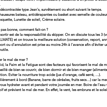
.
décontractée type Jean's, survêtement ou short suivant le temps.
haussures bateau, antidérapantes ou basket avec semelle de couleur 
squette, Lunette de soleil, Crème solaire.
 pas bonne, comment fait-on ?
sortir est de la responsabilité du skipper. On en discute tous les 3 (v
LMATE) et on trouve la meilleure solution (conservation, report, ann
ort ou d'annulation est prise au moins 24h à l'avance afin d'éviter u
utile.
r le mal de mer ?
oid, la Faim et la Fatigue sont des facteurs qui favorisent le mal de m
seillé de bien se couvrir, de bien dormir et de bien manger (aliments
tion. Eviter la nourriture trop acide (jus d’orange, café serré, …).
ièrement à bord (Banane, barre de céréales, fruits secs…) car la mer
vous hydrater avant et pendant votre journée en mer. Boire de l’eau 
if et prévient le mal de mer. En effet, le vent, les embruns et le solei