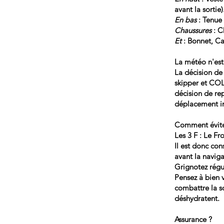
avant la sortie)
En bas
: Tenue 
Chaussures
: C
Et
: Bonnet, Ca
La météo n'est
La décision de 
skipper et COL
décision de rep
déplacement in
Comment évite
Les 3 F : Le Fr
Il est donc con
avant la naviga
Grignotez régul
Pensez à bien 
combattre la so
déshydratent.
Assurance ?