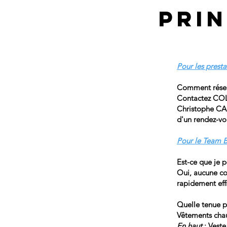
Pri
Pour les pres
Comment réser
Contactez COLL
Christophe CAR
d'un rendez-vo
Pour le Team Bu
Est-ce que je p
Oui, aucune con
rapidement effi
Quelle tenue pr
Vêtements chaud
En haut
: Veste