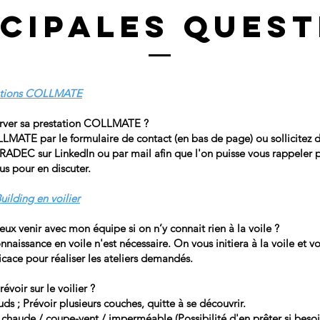
ncipales quest
tations COLLMATE
ver sa prestation COLLMATE ?
MATE par le formulaire de contact (en bas de page) ou sollicitez 
ADEC sur LinkedIn ou par mail afin que l'on puisse vous rappeler 
us pour en discuter.
ilding en voilier
eux venir avec mon équipe si on n’y connait rien à la voile ?
naissance en voile n'est nécessaire. On vous initiera à la voile et v
cace pour réaliser les ateliers demandés.
évoir sur le voilier ?
s ; Prévoir plusieurs couches, quitte à se découvrir.
 chaude / coupe-vent / imperméable (Possibilité d'en prêter si besoi