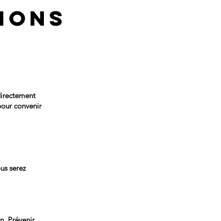
ions
directement
pour convenir
ous serez
n. Prévenir