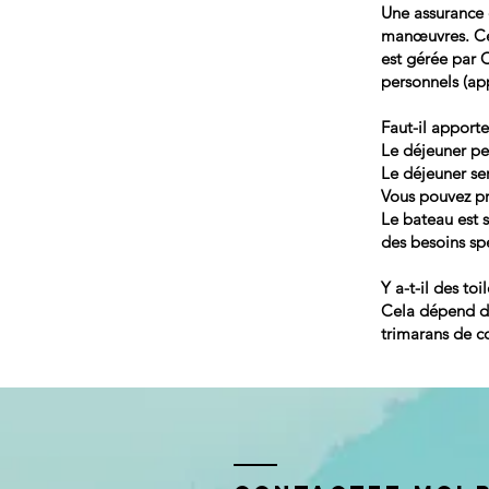
Une assurance e
manœuvres. Cet
est gérée par 
personnels (app
Faut-il apport
Le déjeuner pe
Le déjeuner ser
Vous pouvez pr
Le bateau est 
des besoins spé
Y a-t-il des toi
Cela dépend du
trimarans de c