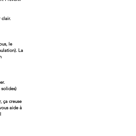
clair.
ous, le
ulation). La
n
er.
 solides)
, ça creuse
vous aide à
l